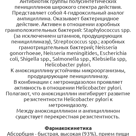
Антибиотик группы полусинтетических
пенициллинов широкого спектра действия.
Представляет собой 4-гидроксильный аналог
ампициллина. Оказывает бактерицидное
действие. Активен в отношении аэробных
грамположительных бактерий: Staphylococcus spp.
(за исключением штаммов, продуцирующих
пенициллиназу), Streptococcus spp.; аэробных
грамотрицательных бактерий; Neisseria
gonorrhoeae, Neisseria meningitides, Escherichia
coli, Shigella spp., Salmonella spp., Klebsiella spp,
Helicobacter pylori.
К амоксициллину устойчивы микроорганизмы,
продуцирующие пенициллиназу.
В комбинации с метронидазолом проявляет
активность в отношении Helicobacter pylori.
Полагают, что амоксициллин ингибирует развитие
резистентности Helicobacter pylori к
метронидазолу.
Между амоксициллином и ампициллином
существует перекрестная резистентность.
Фармакокинетика
Абсорбция - быстрая, высокая (93%), прием пищи