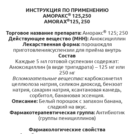
ИНСТРУКЦИЯ ПО ПРИМЕНЕНИЮ
®
АМОРАКС
125
,
250
®
AMORAX
125
,
250
®
Торговое название
препарата
:
Аморакс
125; 250
Действующее вещество (МНН):
Амоксициллин
Лекарственная форма:
порошокдля
приготовлениясуспензии для приёма внутрь
Состав
Каждые 5 мл готовой суспензии содержат:
Амоксициллин (в виде тригидрата) – 125 мг или
250 мг
Вспомогательные вещества:
карбоксиметил
целлюлоза натрия, силикон диоксид, бензоат
натрия, сахарин натрия, ксантановая камедь,
сорбитол, банановая эссенция.
Описание:
Белый порошок с запахом банана,
сладкий на вкус.
Фармакотерапевтическая группа:
Антибиотик
(группы пенициллинов)
Фармакологические свойства