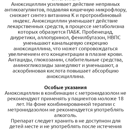
Амоксициллин усиливает действие непрямых
антикоагулянтов, подавляя кишечную микрофлору,
снижает синтез витамина К и протромбиновый
индекс. Амоксициллин уменьшает действие
лекарственных средств, в процессе метаболизма
которых образуется ПАБК. Пробенецид,
диуретики, аллопуринол, фенилбутазон, НВПС
уменьшают канальцевую секрецию
амоксициллина, что может сопровождаться
увеличением его концентрации в плазме крови.
Антациды, глюкозамин, слабительные средства,
аминогликозиды замедляют и уменьшают, а
аскорбиновая кислота повышает абсорбцию
амоксициллина.
Особые указания
Амоксициллин в комбинации с метронидазолом не
рекомендуют применять у пациентов моложе 18
лет. На фоне комбинированной терапии с
метронидазолом не рекомендуется употреблять
алкоголь.
Препарат следует хранить в не доступном для
детей месте и не употреблять после истечения