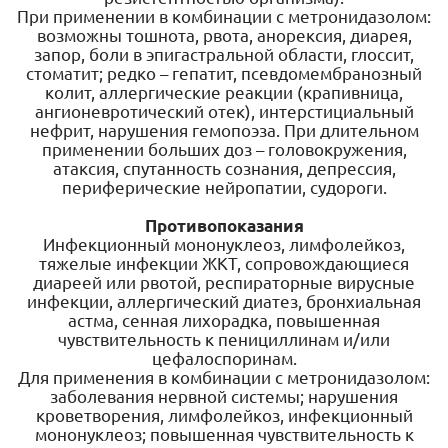
При применении в комбинации с метронидазолом:
возможны тошнота, рвота, анорексия, диарея,
запор, боли в эпигастральной области, глоссит,
стоматит; редко – гепатит, псевдомембранозный
колит, аллергические реакции (крапивница,
ангионевротический отек), интерстициальный
нефрит, нарушения гемопоэза. При длительном
применении больших доз – головокружения,
атаксия, спутанность сознания, депрессия,
периферические нейропатии, судороги.
Противопоказания
Инфекционный мононуклеоз, лимфолейкоз,
тяжелые инфекции ЖКТ, сопровождающиеся
диареей или рвотой, респираторные вирусные
инфекции, аллергический диатез, бронхиальная
астма, сенная лихорадка, повышенная
чувствительность к пенициллинам и/или
цефалоспоринам.
Для применения в комбинации с метронидазолом:
заболевания нервной системы; нарушения
кроветворения, лимфолейкоз, инфекционный
мононуклеоз; повышенная чувствительность к