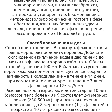
вызванные чувствительными к препарату
микроорганизмами, в том числе: бронхит,
пневмония, ангина, пиелонефрит, уретрит,
энтероколит, гонорея и др. В комбинации с
метронидазолом: хронический гастрит в фазе
обострения, язвенная болезнь желудка и
двенадцатиперстной кишки в фазе обострения,
ассоциированные с Helicobacter pylori.
Способ применения и дозы
Способ приготовления: Встряхнуть флакон, чтобы
равномерно распределить порошок. Добавить
охлажденной кипяченой воды в два приема до
метки на флаконе и хорошо взболтать. Объем
готовой суспензии 100 мл. Взбалтывать суспензию
перед каждым применением. Суспензия сохраняет
активность в холодильнике – в течение 14 дней,
при комнатной температуре – в течение 7 дней.
Для дозировки 125 мг/5 мл:
Разовая доза для взрослых и детей старше 10 лет
(с массой тела более 40 кг) составляет 2-4 мерных
ложки (250-500 мг), при тяжелом течении
заболевания – до 8 мерных ложек (1г). Для детей в
возрасте 5-10 лет разовая доза составляет 2