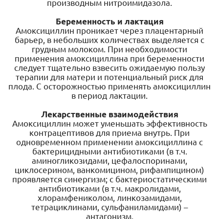
производным нитроимидазола.
Беременность и лактация
Амоксициллин проникает через плацентарный
барьер, в небольших количествах выделяется с
грудным молоком. При необходимости
применения амоксициллина при беременности
следует тщательно взвесить ожидаемую пользу
терапии для матери и потенциальный риск для
плода. С осторожностью применять амоксициллин
в период лактации.
Лекарственные взаимодействи
я
Амоксициллин может уменьшать эффективность
контрацептивов для приема внутрь. При
одновременном применении амоксициллина с
бактерицидными антибиотиками (в т.ч.
аминогликозидами, цефалоспоринами,
циклосерином, ванкомицином, рифампицином)
проявляется синергизм; с бактериостатическими
антибиотиками (в т.ч. макролидами,
хлорамфениколом, линкозамидами,
тетрациклинами, сульфаниламидами) –
антагонизм.