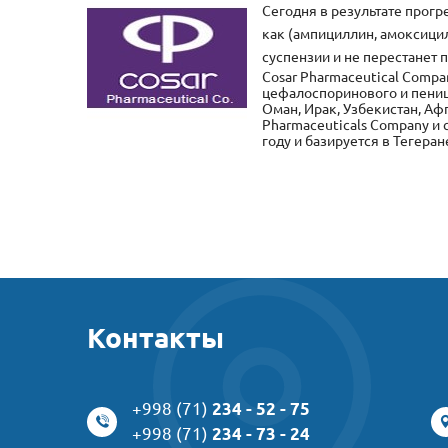
Сегодня в результате прогр
как (ампициллин, амоксицил
суспензии и не перестанет 
Cosar Pharmaceutical Compan
цефалоспоринового и пеници
Оман, Ирак, Узбекистан, Аф
Pharmaceuticals Company и с
году и базируется в Тегеран
Контакты
+998 (71)
234 - 52 - 75
+998 (71)
234 - 73 - 24