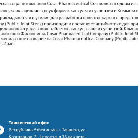
есса в стране компания Cosar Pharmaceutical Co. является одним и
лин, клоксациллин в двух формах капсулы и суспензии и Ко-амокс
прикладывать все усилия для разработки новых лекарств в предсто
y (Public Joint Stock) производит и поставляет антибиотики для пр
ллинового ряда в виде таблеток, капсул, саше и суспензий. Комп
ганистан и Филиппины. Cosar Pharmaceutical Company (Public Joint 
менила свое название на Cosar Pharmaceutical Company (Public Join
е, Иран.
Ташкентский офис
Республика Узбекистан, г. Ташкент, ул.
Козитарнов, 2 -1 проезд, д.38 на карте