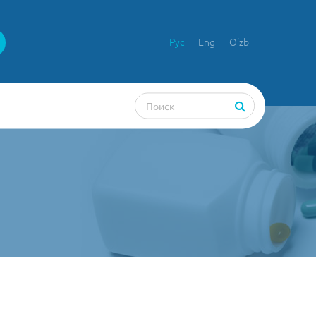
Рус
Eng
O'zb