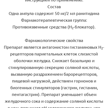
Cостав
Одна ампула содержит 50 мг/2 мл ранитидина
Фармакотерапевтическая группа:
Противоязвенные средства (Н
-блокатор).
2
Фармакологические свойства
Препарат является антагонистом гистаминовых Н
-
2
рецепторов париетальных клеток слизистой
оболочки желудка. Снижает базальную и
стимулированную секрецию соляной кислоты,
вызванную раздражением барорецепторов,
пищевой нагрузкой, действием гормонов и
биогенных стимуляторов (гастрин, гистамин,
пентагастрин). Препарат уменьшает объем
желудочного сока и содержание соляной кислоты
в нем, повышает рН содержимого желудка, что