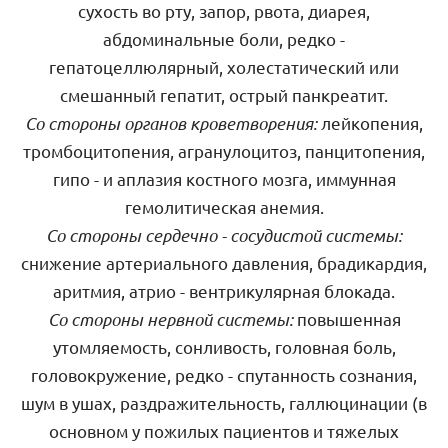
сухость во рту, запор, рвота, диарея,
абдоминальные боли, редко -
гепатоцеллюлярный, холестатический или
смешанный гепатит, острый панкреатит.
Со стороны органов кроветворения:
лейкопения,
тромбоцитопения, агранулоцитоз, панцитопения,
гипо - и аплазия костного мозга, иммунная
гемолитическая анемия.
Со стороны сердечно - сосудистой системы:
снижение артериального давления, брадикардия,
аритмия, атрио - вентрикулярная блокада.
Со стороны нервной системы:
повышенная
утомляемость, сонливость, головная боль,
головокружение, редко - спутанность сознания,
шум в ушах, раздражительность, галлюцинации (в
основном у пожилых пациентов и тяжелых