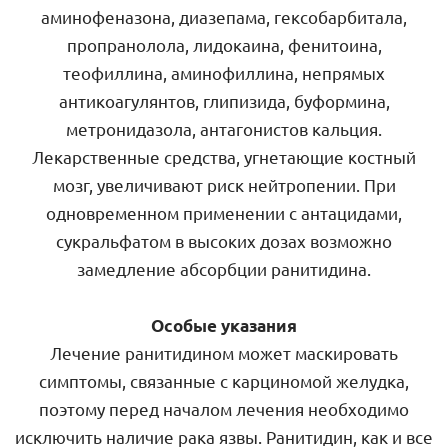
аминофеназона, диазепама, гексобарбитала,
пропранолола, лидокаина, фенитоина,
теофиллина, аминофиллина, непрямых
антикоагулянтов, глипизида, буформина,
метронидазола, антагонистов кальция.
Лекарственные средства, угнетающие костный
мозг, увеличивают риск нейтропении. При
одновременном применении с антацидами,
сукральфатом в высоких дозах возможно
замедление абсорбции ранитидина.
Особые указания
Лечение ранитидином может маскировать
симптомы, связанные с карциномой желудка,
поэтому перед началом лечения необходимо
исключить наличие рака язвы. Ранитидин, как и все