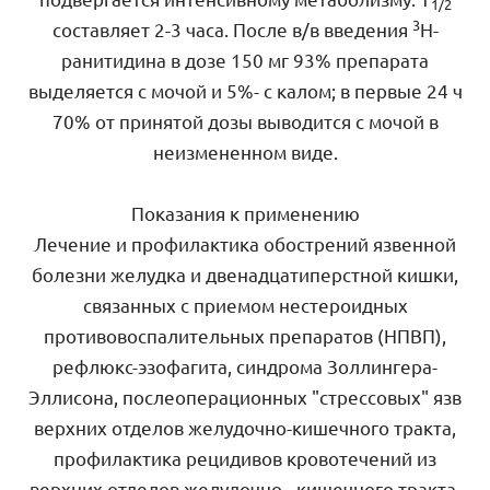
1/2
3
составляет 2-3 часа. После в/в введения
Н-
ранитидина в дозе 150 мг 93% препарата
выделяется с мочой и 5%- с калом; в первые 24 ч
70% от принятой дозы выводится с мочой в
неизмененном виде.
Показания к применению
Лечение и профилактика обострений язвенной
болезни желудка и двенадцатиперстной кишки,
связанных с приемом нестероидных
противовоспалительных препаратов (НПВП),
рефлюкс-эзофагита, синдрома Золлингера-
Эллисона, послеоперационных "стрессовых" язв
верхних отделов желудочно-кишечного тракта,
профилактика рецидивов кровотечений из
верхних отделов желудочно - кишечного тракта,