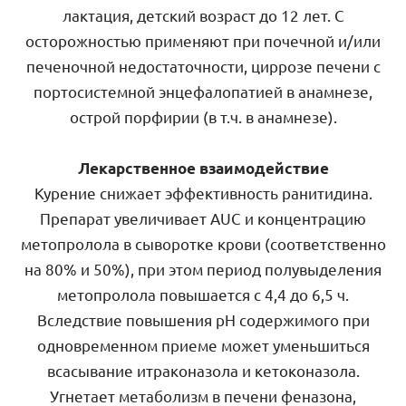
лактация, детский возраст до 12 лет. С
осторожностью применяют при почечной и/или
печеночной недостаточности, циррозе печени с
портосистемной энцефалопатией в анамнезе,
острой порфирии (в т.ч. в анамнезе).
Лекарственное взаимодействие
Курение снижает эффективность ранитидина.
Препарат увеличивает AUC и концентрацию
метопролола в сыворотке крови (соответственно
на 80% и 50%), при этом период полувыделения
метопролола повышается с 4,4 до 6,5 ч.
Вследствие повышения рН содержимого при
одновременном приеме может уменьшиться
всасывание итраконазола и кетоконазола.
Угнетает метаболизм в печени феназона,