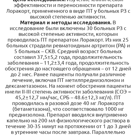
эффективности и переносимости препарата
Лоракорт, примененного в виде ПТ у больных РЗ с
высокой степенью активности.
Материал и методы исследования.
В
исследование были включены 30 больных РЗ с
высокой степенью активности, которым
проводилась ПТ препаратом Лоракорт. Из них 25
больных страдали ревматоидным артритом (РА) и
5 больных – СКВ. Средний возраст больных
составил 37,5±5,2 года, продолжительность
заболевания – 11,2±3,4 года, продолжительность
обострения до настоящего обращения – от 12 дней
до 2 мес. Ранее пациенты получали различное
лечение, включая ПТ метилпреднизолоном и
дексаметазоном. На момент обострения пациенты
имели II-III степень активности заболевания (СОЭ =
45,2±12,7 мм/час, СРБ – 48.6±12,3 мг/л). ПТ
проводилась в разовой дозе 40 мг Лоракорта
(бетаметазона), что соответствовало 1000 мг
преднизолона. Препарат вводился внутривенно
капельно на 200 мл физиологического раствора в
течение 30-35 минут на протяжении от 1 до 3 дней
в утренние часы после завтрака. Параллельно